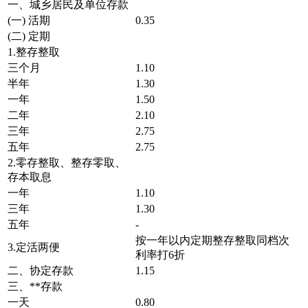
一、城乡居民及单位存款
(一) 活期
0.35
(二) 定期
1.整存整取
三个月
1.10
半年
1.30
一年
1.50
二年
2.10
三年
2.75
五年
2.75
2.零存整取、整存零取、
存本取息
一年
1.10
三年
1.30
五年
-
按一年以内定期整存整取同档次
3.定活两便
利率打6折
二、协定存款
1.15
三、**存款
一天
0.80