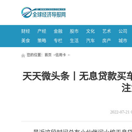
财经
产经
金融
股市
文化
艺术
公司
美食
策略
专栏
生活
汽车
房产
城市
您的位置：
首页
>
信用卡
>
天天微头条丨无息贷款买
注
2022-07-