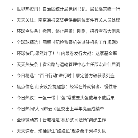
世界热资讯！自治区统计局党组书记、局长潘志峰一行
天天关注：南京通报玄奘寺供奉牌位事件有关人员处理
环球今头条！撤回，终止筹备！刚刚，招行宣布大消息
全球球精选！图解《纪检监察机关派驻机构工作规则》
环球快讯:果然炸了！年内最卷发行大战：这家基金率
天天热头条丨省公路与运输管理中心主任邵宏赴仙居调
今日精选：“百日行动”进行时｜康定警方破获系列盗
焦点信息:红安疾控提醒您：经常在外就餐者、慢性肝
今日热议：一盔一带｜“盔”常重要头盔戴与不戴后果
今日热闻!大同市云冈区交出上半年亮丽成绩单
全球微动态丨晋城推进“枫桥式司法所”创建工作
天天速看：珍稀野生“娃娃鱼”现身桑干河神头泉