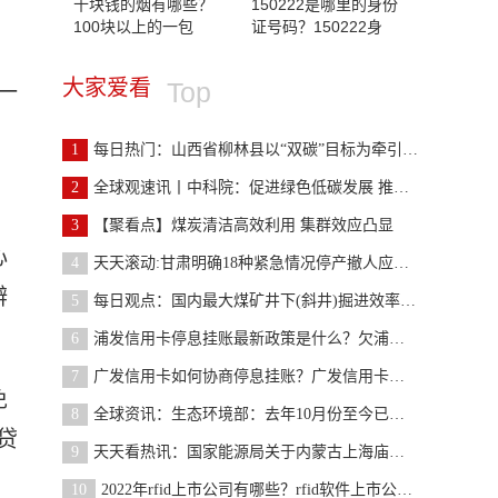
十块钱的烟有哪些？
150222是哪里的身份
100块以上的一包
证号码？150222身
大家爱看
Top
一
1
每日热门：山西省柳林县以“双碳”目标为牵引谱写能
2
全球观速讯丨中科院：促进绿色低碳发展 推动煤炭清
3
【聚看点】煤炭清洁高效利用 集群效应凸显
心
4
天天滚动:甘肃明确18种紧急情况停产撤人应急措施
辨
5
每日观点：国内最大煤矿井下(斜井)掘进效率创全国纪
6
浦发信用卡停息挂账最新政策是什么？欠浦发21万协商
7
广发信用卡如何协商停息挂账？广发信用卡停息挂账申
免
8
全球资讯：生态环境部：去年10月份至今已审查审批煤
贷
9
天天看热讯：国家能源局关于内蒙古上海庙矿区长城二
10
2022年rfid上市公司有哪些？rfid软件上市公司有哪些？