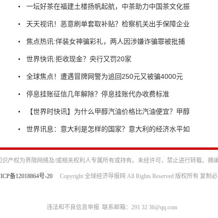
一坛好茶在福建土楼扬帆起航，中茶助力中国茶文化振
天天视讯！恶意刷单套取补贴？检察机关出手保障企业
焦点热讯:佯装女神骗彩礼，两人因涉嫌诈骗罪被批捕
世界快讯:拒收现金？央行又罚20家
全球焦点！遭遇冒牌网警为追回250元又被骗4000元
停息挂账征信几年解除？停息挂账代办收费标准
【世界时快讯】为什么甲醇汽油价格比汽油便宜？甲醇
世界讯息：意大利是怎样的国家？意大利的经济水平如
识产权为界限网络及/或相关权利人专属所有或持有。未经许可，禁止进行转载、摘
ICP备12018864号-20
Copyright 全球经济导报网 All Rights Reserved 版权所有 复制
违法和不良信息举报 联系邮箱：291 32 36@qq.com