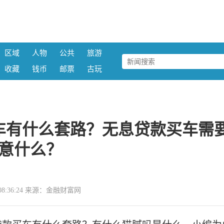
区域
人物
公共
旅游
收藏
钱币
邮票
古玩
车有什么套路？无息贷款买车需
意什么？
21 08:36:24 来源：金融财富网