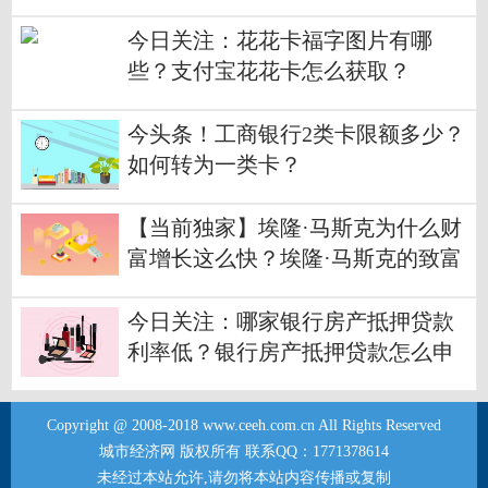
添加光大借记卡？
今日关注：花花卡福字图片有哪
些？支付宝花花卡怎么获取？
今头条！工商银行2类卡限额多少？
如何转为一类卡？
【当前独家】埃隆·马斯克为什么财
富增长这么快？埃隆·马斯克的致富
路径有哪些？
今日关注：哪家银行房产抵押贷款
利率低？银行房产抵押贷款怎么申
请？
Copyright @ 2008-2018 www.ceeh.com.cn All Rights Reserved
城市经济网 版权所有 联系QQ：1771378614
未经过本站允许,请勿将本站内容传播或复制