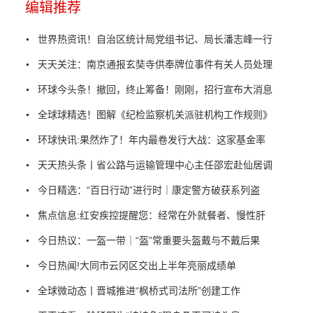
编辑推荐
世界热资讯！自治区统计局党组书记、局长潘志峰一行
天天关注：南京通报玄奘寺供奉牌位事件有关人员处理
环球今头条！撤回，终止筹备！刚刚，招行宣布大消息
全球球精选！图解《纪检监察机关派驻机构工作规则》
环球快讯:果然炸了！年内最卷发行大战：这家基金率
天天热头条丨省公路与运输管理中心主任邵宏赴仙居调
今日精选：“百日行动”进行时｜康定警方破获系列盗
焦点信息:红安疾控提醒您：经常在外就餐者、慢性肝
今日热议：一盔一带｜“盔”常重要头盔戴与不戴后果
今日热闻!大同市云冈区交出上半年亮丽成绩单
全球微动态丨晋城推进“枫桥式司法所”创建工作