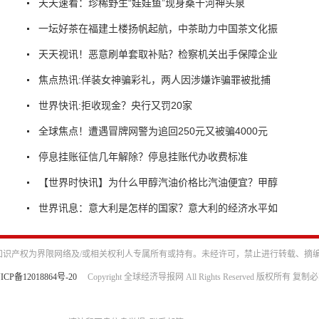
天天速看：珍稀野生“娃娃鱼”现身桑干河神头泉
一坛好茶在福建土楼扬帆起航，中茶助力中国茶文化振
天天视讯！恶意刷单套取补贴？检察机关出手保障企业
焦点热讯:佯装女神骗彩礼，两人因涉嫌诈骗罪被批捕
世界快讯:拒收现金？央行又罚20家
全球焦点！遭遇冒牌网警为追回250元又被骗4000元
停息挂账征信几年解除？停息挂账代办收费标准
【世界时快讯】为什么甲醇汽油价格比汽油便宜？甲醇
世界讯息：意大利是怎样的国家？意大利的经济水平如
识产权为界限网络及/或相关权利人专属所有或持有。未经许可，禁止进行转载、摘
ICP备12018864号-20
Copyright 全球经济导报网 All Rights Reserved 版权所有 复制