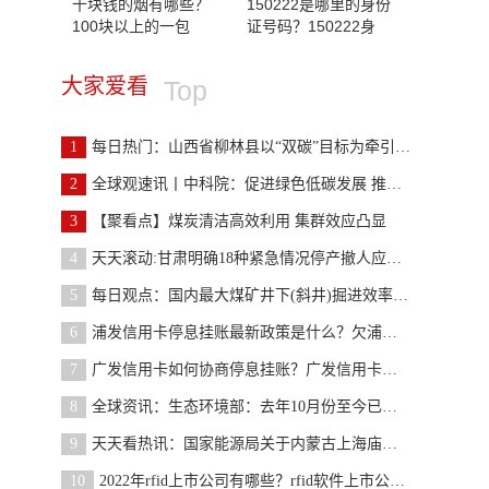
十块钱的烟有哪些？
150222是哪里的身份
100块以上的一包
证号码？150222身
大家爱看
Top
1
每日热门：山西省柳林县以“双碳”目标为牵引谱写能
2
全球观速讯丨中科院：促进绿色低碳发展 推动煤炭清
3
【聚看点】煤炭清洁高效利用 集群效应凸显
4
天天滚动:甘肃明确18种紧急情况停产撤人应急措施
5
每日观点：国内最大煤矿井下(斜井)掘进效率创全国纪
6
浦发信用卡停息挂账最新政策是什么？欠浦发21万协商
7
广发信用卡如何协商停息挂账？广发信用卡停息挂账申
8
全球资讯：生态环境部：去年10月份至今已审查审批煤
9
天天看热讯：国家能源局关于内蒙古上海庙矿区长城二
10
2022年rfid上市公司有哪些？rfid软件上市公司有哪些？