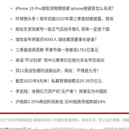
iPhone 15 Pro或取消物理按键 iphone按键音怎么关闭？
环球微头条丨顺丰控股2022年第三季度财报披露，营收
刚出生宝宝被夸一脸正气后抬手敬礼 将来一定是个国
瑞信宣布将裁员9000人 瑞信集团董事长是谁？
三季报成绩亮眼 苹果市值一夜暴涨1761亿美元
承诺“不过包退” 但中公教育仍在拖欠多名学员培训
双11首战告捷的战报出炉，网友：不愧是九号！
截至2022年9月末！私募管理规模达20.39万亿元
李途纯：坐拥亿万资产的“无产者”！用事实为中国民
沪指跌2.25%再创阶段新低 近90股跌停或跌超10%
识产权为界限网络及/或相关权利人专属所有或持有。未经许可，禁止进行转载、摘