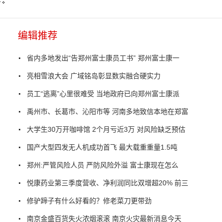
编辑推荐
省内多地发出“告郑州富士康员工书” 郑州富士康一
亮相雪浪大会 广域铭岛彰显数实融合硬实力
员工“逃离”心里很难受 当地政府已向郑州富士康派
禹州市、长葛市、沁阳市等 河南多地致信本地在郑富
大学生30万开咖啡馆 2个月亏近3万 对风险缺乏预估
国产大型四发无人机成功首飞 最大载重重量1.5吨
郑州:严管风险人员 严防风险外溢 富士康现在怎么
悦康药业第三季度营收、净利润同比双增超20% 前三
修驴蹄子有什么好看的？修老菜刀更带劲
南京金盛百货失火浓烟滚滚 南京火灾最新消息今天