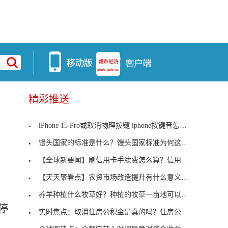
精彩推送
iPhone 15 Pro或取消物理按键 iphone按键音怎么关闭？
馒头国家的标准是什么？馒头国家标准为何这么严格？
【全球新要闻】刷信用卡手续费怎么算？信用卡刷卡手
【天天聚看点】农贸市场改造提升有什么意义？农贸市
养羊种植什么牧草好？种植的牧草一亩地可以养活多少
停
实时焦点：取消住房公积金是真的吗？住房公积金有什