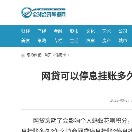
财经
产经
金融
股市
文化
艺术
公司
美食
策略
专栏
生活
汽车
房产
城市
您的位置：
首页
>
信用卡
>
网贷可以停息挂账多
2022-09-
网贷逾期了会影响个人蚂蚁花呗积分
息挂账多久?怎么协商网贷停息挂账?停息