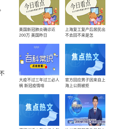
。
美国新冠肺炎确诊近
上海复工复产后居民出
200万 美国昨日
不去回不来是怎
不
大疫不过三年过三必人
官方回应男子因来自上
祸 新冠疫情啥
海上公厕被拒