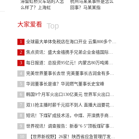
滞留虹桥火车站的人怎
杭州马某某事件是怎么
么样了？上海虹
回事？马某某指
大家爱看
Top
1
全球最大单体免税店在海口开业 云集800多个国际国
2
焦点资讯：盛大金禧携手兄弟企业金禧国际，共同为煤
3
每日报道：总投资95亿元！内蒙古80万吨烯烃项目最新
4
完美世界董事长去世 完美董事长古润金有多少钱？
5
华润董事长是谁？华润燃气董事长史宝峰
6
韩国9个月军火出口130亿美元 世界军火出口金额排名
7
双11抢主播时薪千元招不到人 直播大战要花多少钱？
8
短讯！下煤矿成技术活，中煤、开滦携手商汤部署矿山
9
世界视讯！调查报告：新泰“6·5”顶板煤矿事故致3
10
【世界新视野】26家！陕西省应急管理厅发布2022年12