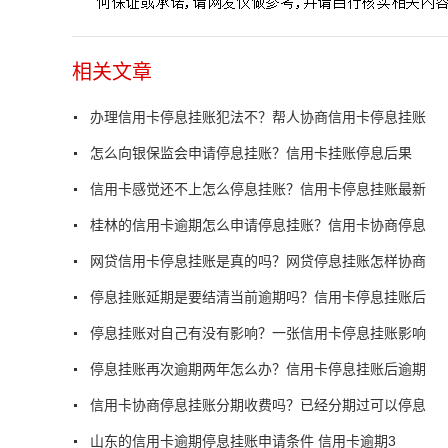
相关文章
办理信用卡停息挂账犯法不？帮人协商信用卡停息挂账
怎么向银保监会申请停息挂账？信用卡挂账停息后果
信用卡感觉还不上怎么停息挂账？信用卡停息挂账最新
桂林的信用卡逾期怎么申请停息挂账？信用卡协商停息
网贷信用卡停息挂账是真的吗？网贷停息挂账怎样协商
停息挂账延期是要结清当前逾期吗？信用卡停息挂账后
停息挂账对自己有没有影响？一张信用卡停息挂账影响
停息挂账再次逾期两年怎么办？信用卡停息挂账后逾期
信用卡协商停息挂账分期收费吗？已经分期过可以停息
山东的信用卡逾期停息挂账申请条件 信用卡逾期3